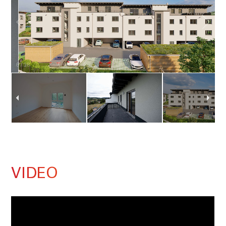
6
/
18
VIDEO