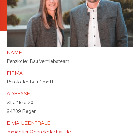
NAME
Penzkofer Bau Vertriebsteam
FIRMA
Penzkofer Bau GmbH
ADRESSE
Straßfeld 20
94209
Regen
E-MAIL ZENTRALE
immobilien@
penzkofer
-bau.de