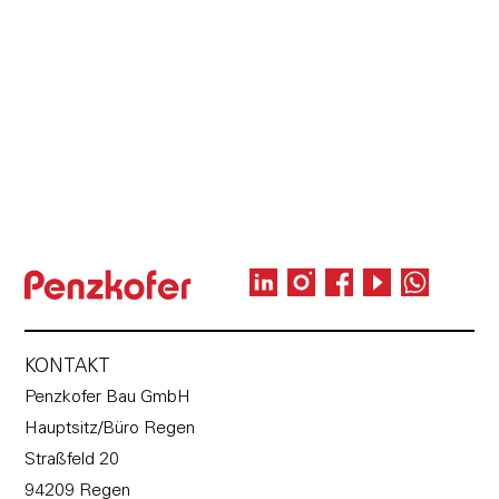
Fr und Sa von 18 bis 24 Uhr
geöffnet.
Reservierungen sind rund um die Uhr
online möglich – gerne auch spontan
reinschauen.
KONTAKT
Penzkofer Bau GmbH
Hauptsitz/Büro Regen
Straßfeld 20
94209 Regen