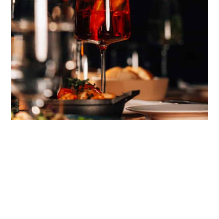
EINFACH MAL WIEDER RICHTIG
GUT ESSEN.
JETZT AUF DASMAXX.DE RESERVIEREN
DAS MAXX und die MAXX BAR sind
Do,