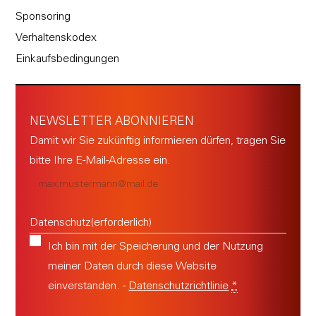
Sponsoring
Verhaltenskodex
Einkaufsbedingungen
NEWSLETTER ABONNIEREN
Damit wir Sie zukünftig informieren dürfen, tragen Sie
bitte Ihre E-Mail-Adresse ein.
E-
Mail
(erforderlich)
Datenschutz
(erforderlich)
Ich bin mit der Speicherung und der Nutzung
meiner Daten durch diese Website
einverstanden. -
Datenschutzrichtlinie
*