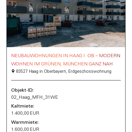
NEUBAUWOHNUNGEN IN HAAG I. OB – MODERN
WOHNEN IM GRÜNEN, MÜNCHEN GANZ NAH
83527 Haag in Oberbayern, Erdgeschosswohnung
Objekt-ID:
02_Haag_MFH_31WE
Kaltmiete:
1.400,00 EUR
Warmmiete:
1.600,00 EUR