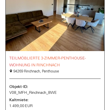
TEILMÖBLIERTE 3-ZIMMER-PENTHOUSE-
WOHNUNG IN RINCHNACH
94269 Rinchnach, Penthouse
Objekt-ID:
V08_MFH_Rinchnach_8WE
Kaltmiete:
1.499,00 EUR