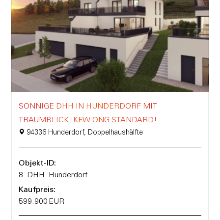
SONNIGE DHH IN HUNDERDORF MIT
TRAUMBLICK. KFW QNG STANDARD!
94336 Hunderdorf, Doppelhaushälfte
Objekt-ID:
8_DHH_Hunderdorf
Kaufpreis:
599.900 EUR