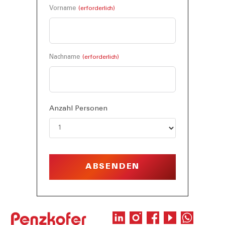
Vorname
Nachname
Anzahl Personen
A
l
t