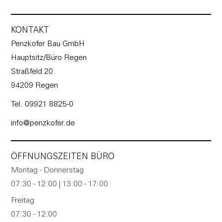
e
r
KONTAKT
n
Penzkofer Bau GmbH
a
Hauptsitz/Büro Regen
t
Straßfeld 20
i
94209 Regen
v
e
Tel. 09921 8825-0
:
info@penzkofer.de
ÖFFNUNGSZEITEN BÜRO
Montag - Donnerstag
07:30 - 12:00 | 13:00 - 17:00
Freitag
07:30 - 12:00