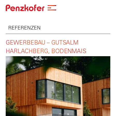
REFERENZEN
GEWERBEBAU – GUTSALM
HARLACHBERG, BODENMAIS