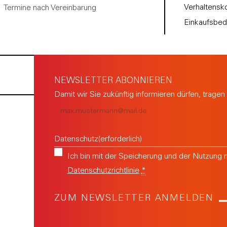
Verhaltensk
Termine nach Vereinbarung
Einkaufsbed
NEWSLETTER ABONNIEREN
Damit wir Sie zukünftig informieren dürfen, tragen 
E-
Mail
(erforderlich)
Datenschutz
(erforderlich)
Ich bin mit der Speicherung und der Nutzung 
Datenschutzrichtlinie
*
A