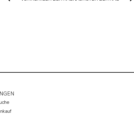
UNGEN
uche
nkauf