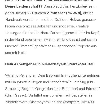
Holz ist für Dich nicht nur ein Baustoff, sondern
Deine Leidenschaft?
Dann bist Du im
Penzkofer
-Team
genau richtig. Wir suchen
Zimmerer (m/w/d)
, die ihr
Handwerk verstehen und den Duft des Holzes genauso
lieben wie präzises Arbeiten und moderne, kreative
Lösungen für den Holzbau. Du hast (gerne!) Holz im Kopf,
in der Hand oder unterm Hammer. Und das ist gut so! In
unserer Zimmerei gestaltest Du spannende Projekte aus
und mit Holz.
Dein Arbeitgeber in Niederbayern: Penzkofer Bau
Wir sind
Penzkofer
, Dein Bau- und Immobilienunternehmen
mit Hauptsitz in Regen und Standorten in Leiblfing (Lkr.
Straubing-Bogen), Gangkofen (Lkr. Rottal-Inn) und Pörndorf
(Lkr. Passau). Du triffst uns vor allem auf Baustellen in
Niederbayern, Oberbayern und der Oberpfalz. Mit 400