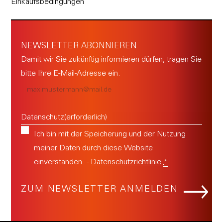
Einkaufsbedingungen
NEWSLETTER ABONNIEREN
Damit wir Sie zukünftig informieren dürfen, tragen Sie
bitte Ihre E-Mail-Adresse ein.
E-
Mail
(erforderlich)
Datenschutz
(erforderlich)
Ich bin mit der Speicherung und der Nutzung
meiner Daten durch diese Website
einverstanden. -
Datenschutzrichtlinie
*
A
l