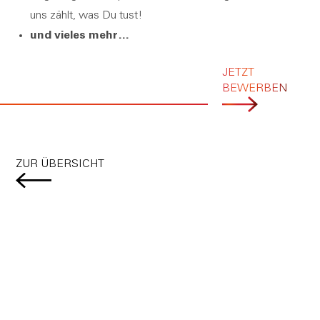
uns zählt, was Du tust!
und vieles mehr…
JETZT
BEWERBEN
ZUR ÜBERSICHT
WIR SIND FÜR SIE DA
Montag - Donnerstag
07:30 - 12:00 | 13:00 - 17:00
Freitag
07:30 - 12:00